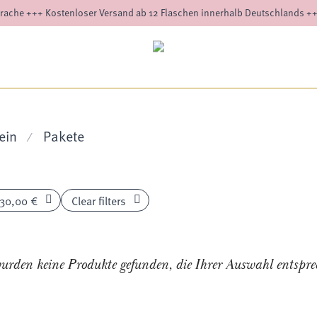
rache +++ Kostenloser Versand ab 12 Flaschen innerhalb Deutschlands +
ein
Pakete
⁄
30,00
€
Clear filters
urden keine Produkte gefunden, die Ihrer Auswahl entspre