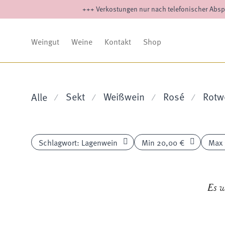
+++ Verkostungen nur nach telefonischer Absp
Weingut
Weine
Kontakt
Shop
Sekt
Weißwein
Rosé
Rotw
Alle
⁄
⁄
⁄
⁄
Schlagwort:
Lagenwein
Min
20,00
€
Max
Es w