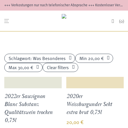
+++ Verkostungen nur nach telefonischer Absprache +++ Kostenloser Versand ab 12 Flaschen innerhalb Deutschlands +++ Versand außerhalb Deutschlands auf Anfrage
0
Schlagwort:
Was Besonderes
Min
20,00
€
Max
30,00
€
Clear filters
2022er Sauvignon
2020er
Blanc Substanz
Weissburgunder Sekt
Qualitätswein trocken
extra brut 0,75l
0,75l
20,00
€