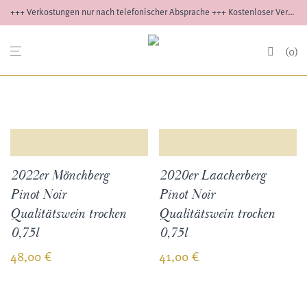
+++ Verkostungen nur nach telefonischer Absprache +++ Kostenloser Versand ab 12 Flaschen innerhalb Deutschlands +++ Versand außerhalb Deutschlands auf Anfrage
0
2022er Mönchberg
2020er Laacherberg
Pinot Noir
Pinot Noir
Qualitätswein trocken
Qualitätswein trocken
0,75l
0,75l
48,00
€
41,00
€