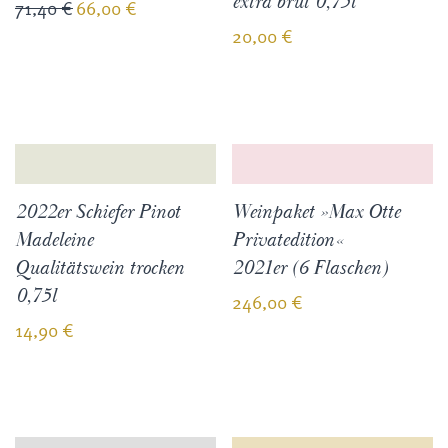
extra brut 0,75l
71,40
€
66,00
€
20,00
€
2022er Schiefer Pinot
Weinpaket »Max Otte
Madeleine
Privatedition«
Qualitätswein trocken
2021er (6 Flaschen)
0,75l
246,00
€
14,90
€