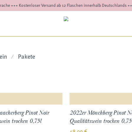
rache +++ Kostenloser Versand ab 12 Flaschen innerhalb Deutschlands +
ein
Pakete
⁄
acherberg Pinot Noir
2022er Mönchberg Pinot N
wein trocken 0,75l
Qualitätswein trocken 0,75
48,00
€