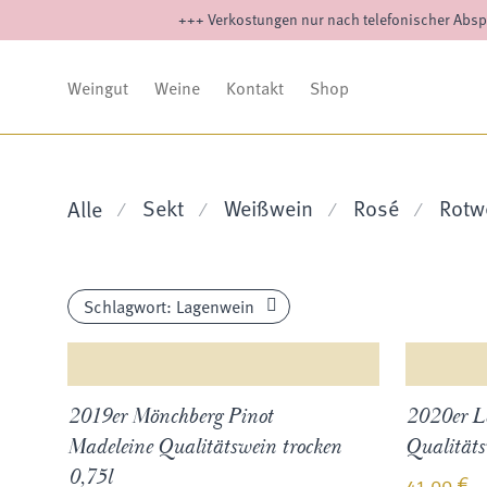
+++ Verkostungen nur nach telefonischer Absp
Weingut
Weine
Kontakt
Shop
Sekt
Weißwein
Rosé
Rotw
Alle
⁄
⁄
⁄
⁄
Schlagwort:
Lagenwein
2019er Mönchberg Pinot
2020er La
Madeleine Qualitätswein trocken
Qualitäts
0,75l
41,00
€