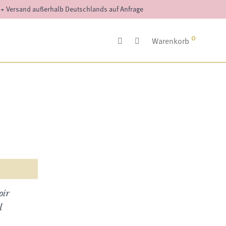
++ Versand außerhalb Deutschlands auf Anfrage
0
Warenkorb
oir
l