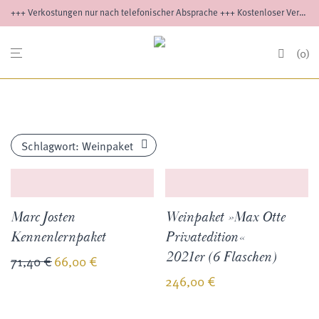
+++ Verkostungen nur nach telefonischer Absprache +++ Kostenloser Versand ab 12 Flaschen innerhalb Deutschlands +++ Versand außerhalb Deutschlands auf Anfrage
0
Schlagwort:
Weinpaket
Marc Josten
Weinpaket »Max Otte
Kennenlernpaket
Privatedition«
2021er (6 Flaschen)
71,40
€
66,00
€
246,00
€