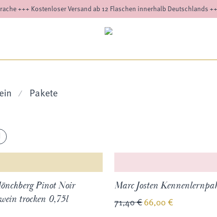
rache +++ Kostenloser Versand ab 12 Flaschen innerhalb Deutschlands +
ein
Pakete
⁄
önchberg Pinot Noir
Marc Josten Kennenlernpak
wein trocken 0,75l
71,40
€
66,00
€