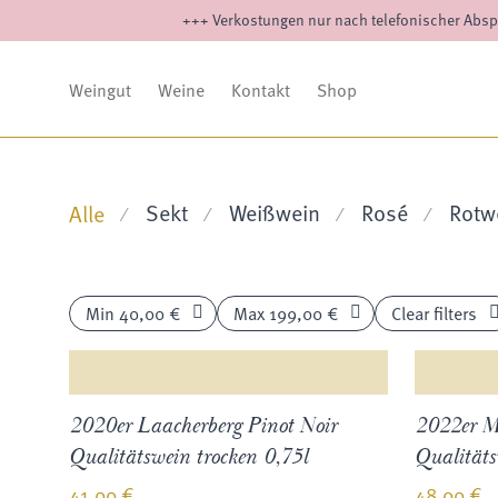
+++ Verkostungen nur nach telefonischer Absp
Weingut
Weine
Kontakt
Shop
Sekt
Weißwein
Rosé
Rotw
Alle
⁄
⁄
⁄
⁄
Min
40,00
€
Max
199,00
€
Clear filters
2020er Laacherberg Pinot Noir
2022er M
Qualitätswein trocken 0,75l
Qualitäts
41,00
€
48,00
€